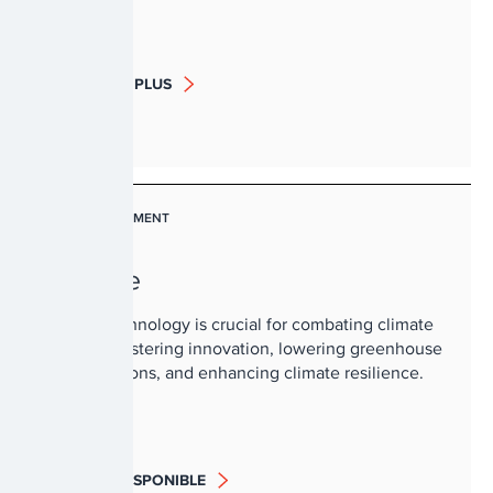
EN SAVOIR PLUS
L'ENVIRONNEMENT
Climate
Digital technology is crucial for combating climate
change, fostering innovation, lowering greenhouse
gas emissions, and enhancing climate resilience.
BIENTÔT DISPONIBLE