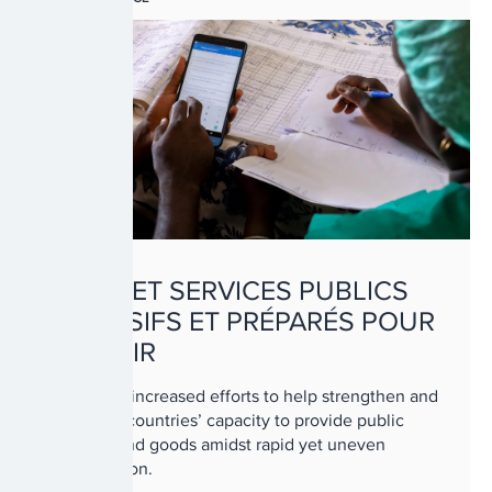
BIENS ET SERVICES PUBLICS
INCLUSIFS ET PRÉPARÉS POUR
L’AVENIR
UNDP has increased efforts to help strengthen and
transform countries’ capacity to provide public
services and goods amidst rapid yet uneven
digitalization.