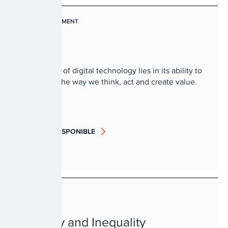
L'ENVIRONNEMENT
Nature
The power of digital technology lies in its ability to
transform the way we think, act and create value.
BIENTÔT DISPONIBLE
PAUVRETÉ
Poverty and Inequality